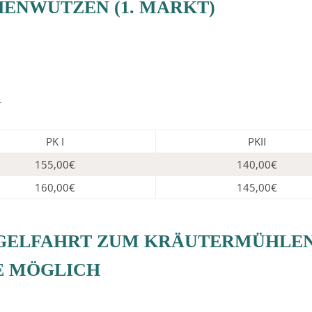
HENWUTZEN (1. MARKT)
N
PK I
PKII
155,00€
140,00€
160,00€
145,00€
RGELFAHRT ZUM KRÄUTERMÜHLEN
E MÖGLICH