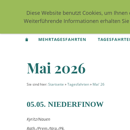
Diese Website benutzt Cookies, um Ihnen 
Weiterführende Informationen erhalten Sie
MEHRTAGESFAHRTEN
TAGESFAHRTE
Mai 2026
Sie sind hier:
Startseite
»
Tagesfahrten
»
Mai' 26
05.05. NIEDERFINOW
Kyritz/Nauen
Rath./Prem./Nrp./Pk.