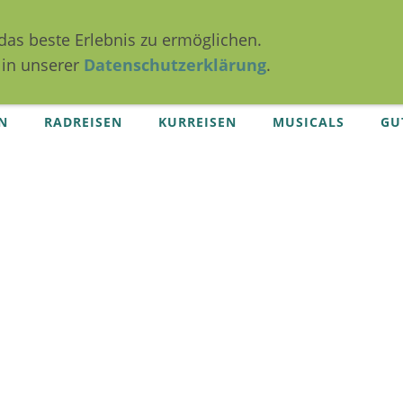
das beste Erlebnis zu ermöglichen.
 in unserer
Datenschutzerklärung
.
N
RADREISEN
KURREISEN
MUSICALS
GU