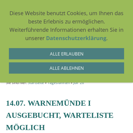
Diese Website benutzt Cookies, um Ihnen das
beste Erlebnis zu ermöglichen.
Weiterführende Informationen erhalten Sie in
NAVIGATION EINBLENDEN
unserer
Datenschutzerklärung
.
ALLE ERLAUBEN
Juli 2026
ALLE ABLEHNEN
Sie sind hier:
Startseite
»
Tagesfahrten
»
Juli '26
14.07. WARNEMÜNDE I
AUSGEBUCHT, WARTELISTE
MÖGLICH