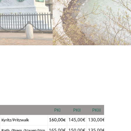
PKI
PKII
PKIII
145,00€
130,00€
160,00€
Kyritz/Pritzwalk
165,00€
150,00€
135,00€
Rath./Prem./Nauen/Nrp.