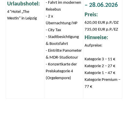
- Fahrt im modernen
Urlaubshotel:
– 28.06.2026
Reisebus
4*Hotel „The
Preis:
- 2 x
Westin“ in Leipzig
620,00 EUR p.P./DZ
Übernachtung/HP
735,00 EUR p.P./EZ
- City Tax
- Stadtbesichtigung
Hinweise:
& Bootsfahrt
Aufpreise:
- Eintritte Panometer
& MDR-Studiotour
Kategorie 3 – 11 €
- Konzertkarte der
Kategorie 2 – 27 €
Preiskategorie 4
Kategorie 1 – 47 €
(Orgelempore)
Kategorie Premium –
77 €