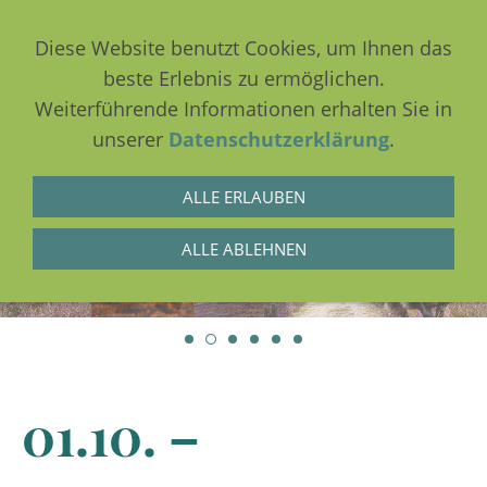
Diese Website benutzt Cookies, um Ihnen das
beste Erlebnis zu ermöglichen.
Weiterführende Informationen erhalten Sie in
NAVIGATION EINBLENDEN
unserer
Datenschutzerklärung
.
ALLE ERLAUBEN
ALLE ABLEHNEN
01.10. –