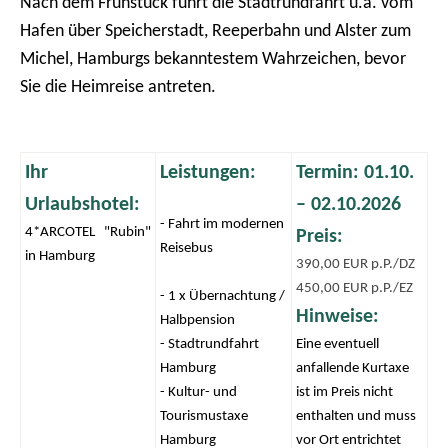
Nach dem Frühstück führt die Stadtrundfahrt u.a. vom
Hafen über Speicherstadt, Reeperbahn und Alster zum
Michel, Hamburgs bekanntestem Wahrzeichen, bevor
Sie die Heimreise antreten.
Ihr
Leistungen:
Termin: 01.10.
Urlaubshotel:
– 02.10.2026
- Fahrt im modernen
4*ARCOTEL "Rubin"
Preis:
Reisebus
in Hamburg
390,00 EUR p.P./DZ
450,00 EUR p.P./EZ
- 1 x Übernachtung /
Hinweise:
Halbpension
- Stadtrundfahrt
Eine eventuell
Hamburg
anfallende Kurtaxe
- Kultur- und
ist im Preis nicht
Tourismustaxe
enthalten und muss
Hamburg
vor Ort entrichtet